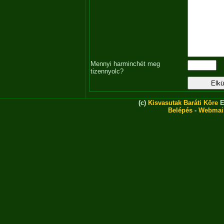
Mennyi harminchét meg
tizennyolc?
(c)
Kisvasutak Baráti Köre
E
Belépés
-
Webmai