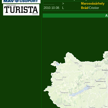
...........
>
Marosvásárhely
2010.10.08.
L
Brád
/Cristior
A