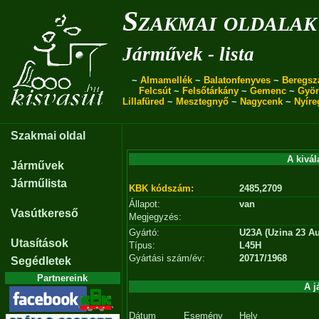
Szakmai oldalak
Járművek - lista
~
Almamellék
~
Balatonfenyves
~
Beregsz
Felcsút
~
Felsőtárkány
~
Gemenc
~
Gyö
Lillafüred
~
Mesztegnyő
~
Nagycenk
~
Nyíre
Szakmai oldal
A kivál
Járművek
Járműlista
KBK kódszám:
2485,2709
Állapot:
van
Vasútkereső
Megjegyzés:
Gyártó:
U23A (Uzina 23 Au
Utasítások
Típus:
L45H
Gyártási szám/év:
20717/1968
Segédletek
Partnereink
A j
Dátum
Esemény
Hely