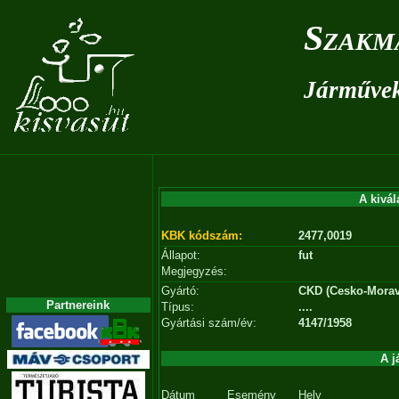
Szakm
Járművek 
A kivál
KBK kódszám:
2477,0019
Állapot:
fut
Megjegyzés:
Gyártó:
CKD (Cesko-Morav
Partnereink
Típus:
....
Gyártási szám/év:
4147/1958
A j
Dátum
Esemény
Hely