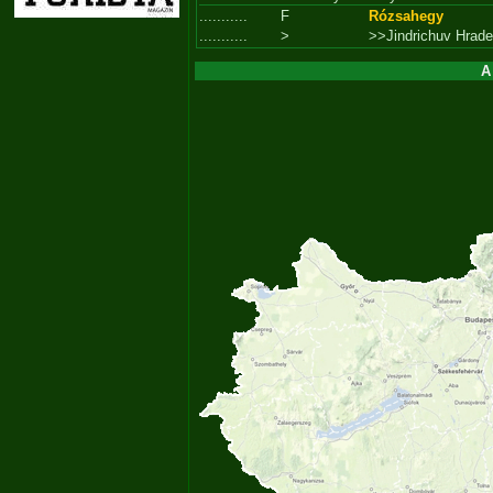
...........
F
Rózsahegy
...........
>
>>Jindrichuv Hrade
A