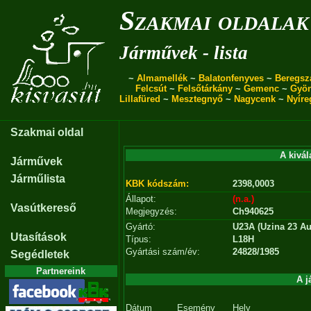
Szakmai oldalak
Járművek - lista
~
Almamellék
~
Balatonfenyves
~
Beregsz
Felcsút
~
Felsőtárkány
~
Gemenc
~
Gyö
Lillafüred
~
Mesztegnyő
~
Nagycenk
~
Nyíre
Szakmai oldal
A kivál
Járművek
Járműlista
KBK kódszám:
2398,0003
Állapot:
(n.a.)
Vasútkereső
Megjegyzés:
Ch940625
Gyártó:
U23A (Uzina 23 Au
Utasítások
Típus:
L18H
Gyártási szám/év:
24828/1985
Segédletek
Partnereink
A j
Dátum
Esemény
Hely