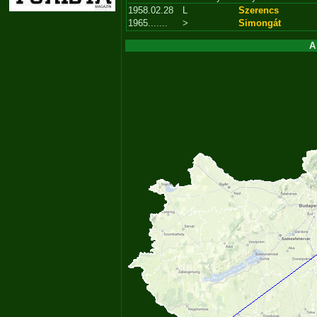
1958.02.28
L
Szerencs
1965.......
>
Simongát
A