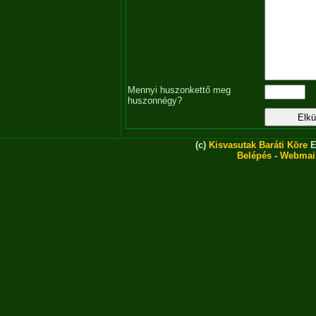
Mennyi huszonkettő meg
huszonnégy?
(c)
Kisvasutak Baráti Köre
E
Belépés
-
Webmai