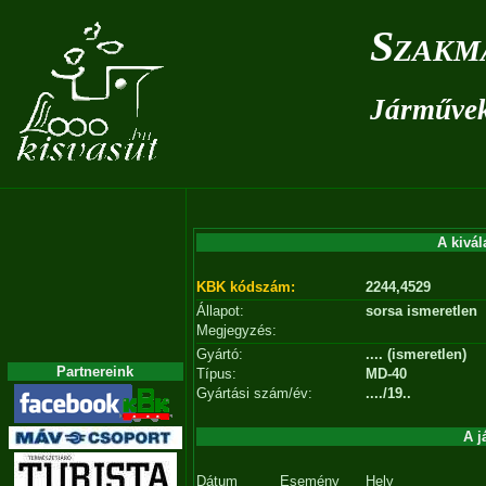
Szakm
Járművek 
A kivál
KBK kódszám:
2244,4529
Állapot:
sorsa ismeretlen
Megjegyzés:
Gyártó:
.... (ismeretlen)
Partnereink
Típus:
MD-40
Gyártási szám/év:
..../19..
A j
Dátum
Esemény
Hely