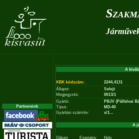
Szakm
Járművek 
A kivál
KBK kódszám:
2244,4131
Állapot:
Selejt
Megjegyzés:
0013/1
Gyártó:
PBJV (Pálfalvai Bá
Partnereink
Típus:
MD-40
Gyártási szám/év:
x/1...
A j
Dátum
Esemény
Hely