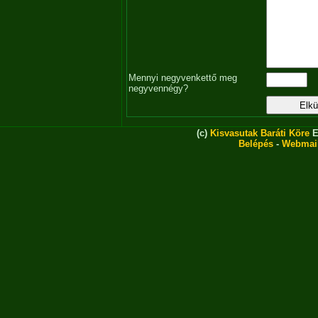
Mennyi negyvenkettő meg
negyvennégy?
(c)
Kisvasutak Baráti Köre
E
Belépés
-
Webmai