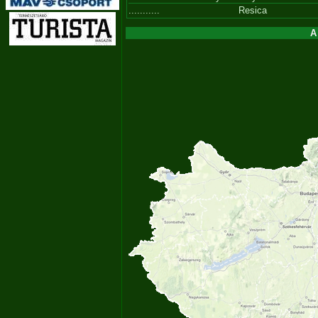
...........
Resica
A