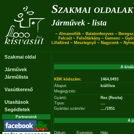
Szakmai oldalak
Járművek - lista
~
Almamellék
~
Balatonfenyves
~
Beregsz
Felcsút
~
Felsőtárkány
~
Gemenc
~
Gyö
Lillafüred
~
Mesztegnyő
~
Nagycenk
~
Nyíre
Szakmai oldal
A kivál
Járművek
Járműlista
KBK kódszám:
1464,0493
Állapot:
kiállítva
Vasútkereső
Megjegyzés:
Gyártó:
Res (Resita)
Utasítások
Típus:
....
Gyártási szám/év:
..../1951
Segédletek
Partnereink
A j
Dátum
Esemény
Hely