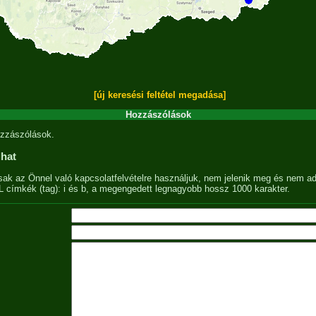
[új keresési feltétel megadása]
Hozzászólások
zzászólások.
lhat
sak az Önnel való kapcsolatfelvételre használjuk, nem jelenik meg és nem ad
címkék (tag): i és b, a megengedett legnagyobb hossz 1000 karakter.