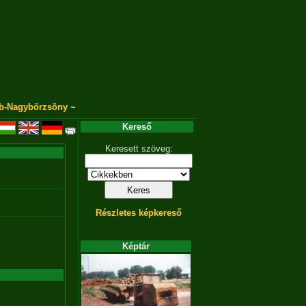
b-Nagybörzsöny
~
Kereső
Keresett szöveg:
Részletes képkereső
Képtár