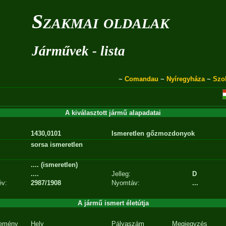
Szakmai oldalak
Járművek - lista
~
Comandau
~
Nyíregyháza
~
Szo
A kiválasztott jármű alapadatai
1430,0101
Ismeretlen gőzmozdonyok
sorsa ismeretlen
.... (ismeretlen)
....
Jelleg:
D
év:
2987/1908
Nyomtáv:
...
A jármű ismert életútja
emény
Hely
Pályaszám
Megjegyzés