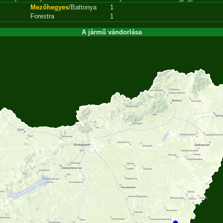
Mezőhegyes
/Battonya
1
Forestra
1
A jármű vándorlása