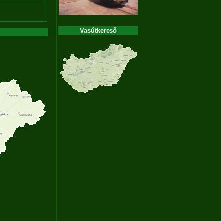
Vasútkereső