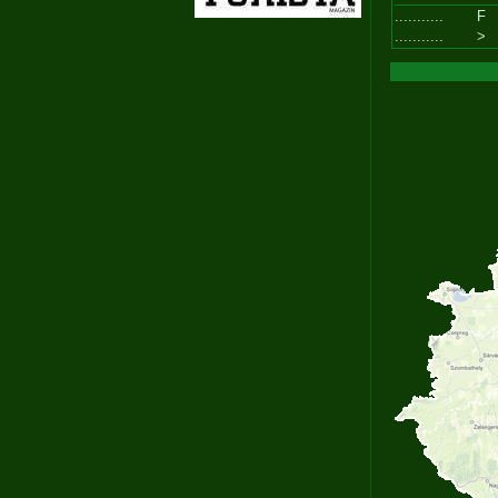
...........
F
...........
>