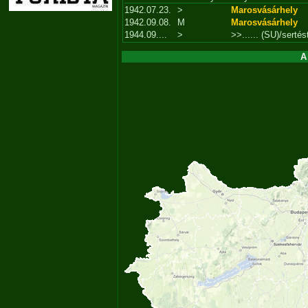
1942.07.23.
>
Marosvásárhely
1942.09.08.
M
Marosvásárhely
1944.09....
>
>>...... (SU)/sertés
A