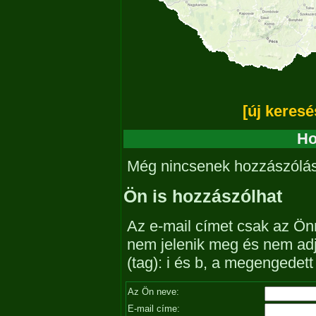
[új keresé
Ho
Még nincsenek hozzászólá
Ön is hozzászólhat
Az e-mail címet csak az Önn
nem jelenik meg és nem ad
(tag): i és b, a megengedet
Az Ön neve:
E-mail címe: