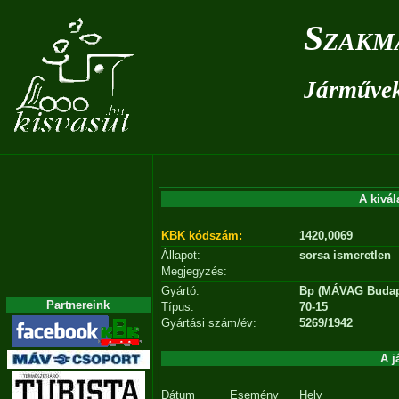
Szakm
Járművek 
A kivál
KBK kódszám:
1420,0069
Állapot:
sorsa ismeretlen
Megjegyzés:
Gyártó:
Bp (MÁVAG Budap
Partnereink
Típus:
70-15
Gyártási szám/év:
5269/1942
A j
Dátum
Esemény
Hely