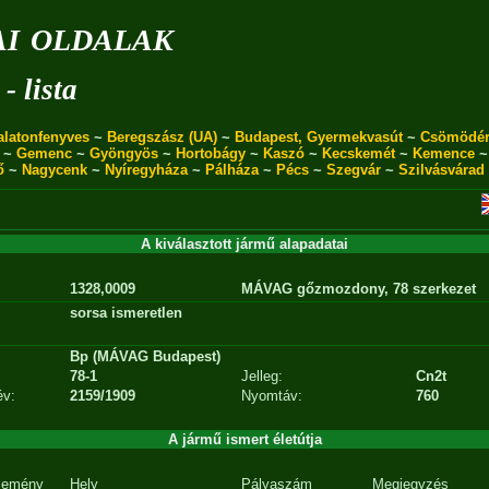
i oldalak
- lista
alatonfenyves
~
Beregszász (UA)
~
Budapest, Gyermekvasút
~
Csömödé
~
Gemenc
~
Gyöngyös
~
Hortobágy
~
Kaszó
~
Kecskemét
~
Kemence
ő
~
Nagycenk
~
Nyíregyháza
~
Pálháza
~
Pécs
~
Szegvár
~
Szilvásvárad
A kiválasztott jármű alapadatai
1328,0009
MÁVAG gőzmozdony, 78 szerkezet
sorsa ismeretlen
Bp (MÁVAG Budapest)
78-1
Jelleg:
Cn2t
év:
2159/1909
Nyomtáv:
760
A jármű ismert életútja
semény
Hely
Pályaszám
Megjegyzés