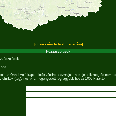
[új keresési feltétel megadása]
Hozzászólások
zzászólások.
lhat
sak az Önnel való kapcsolatfelvételre használjuk, nem jelenik meg és nem ad
címkék (tag): i és b, a megengedett legnagyobb hossz 1000 karakter.