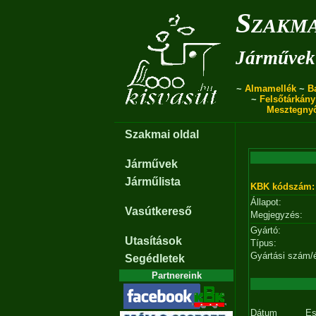
Szakma
Járművek 
~
Almamellék
~
B
~
Felsőtárkány
Mesztegny
Szakmai oldal
Járművek
Járműlista
KBK kódszám:
Állapot:
Vasútkereső
Megjegyzés:
Gyártó:
Utasítások
Típus:
Gyártási szám/
Segédletek
Partnereink
Dátum
E