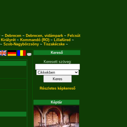
r
~
Debrecen
~
Debrecen, vidámpark
~
Felcsút
~
Királyrét
~
Kommandó (RO)
~
Lillafüred
~
~
Szob-Nagybörzsöny
~
Tiszakécske
~
Kereső
Keresett szöveg:
Részletes képkereső
Képtár