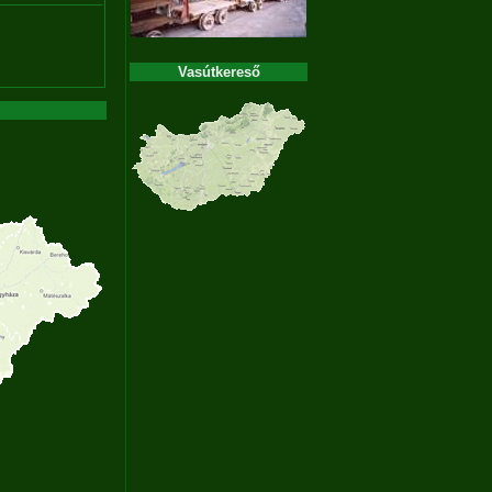
Vasútkereső