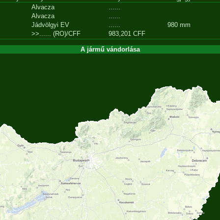
Alvacza
......
Alvacza
......
Jádvölgyi EV
......
980 mm
>>...... (RO)/CFF
983,201 CFF
A jármű vándorlása