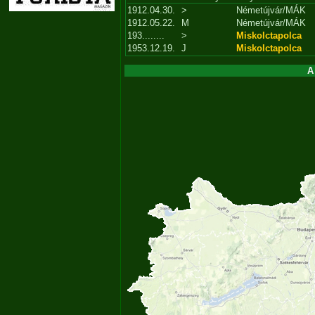
1912.04.30.
>
Németújvár/MÁK
1912.05.22.
M
Németújvár/MÁK
193........
>
Miskolctapolca
1953.12.19.
J
Miskolctapolca
A