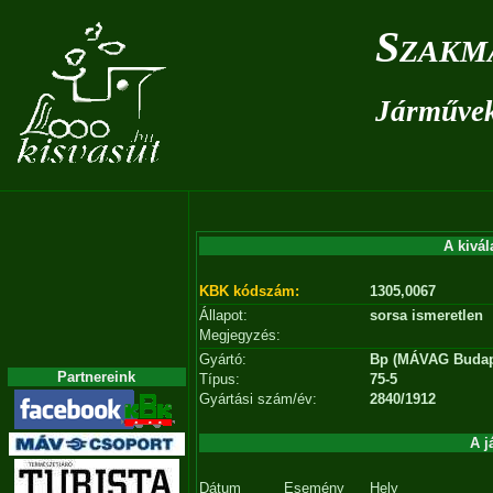
Szakm
Járművek 
A kivál
KBK kódszám:
1305,0067
Állapot:
sorsa ismeretlen
Megjegyzés:
Gyártó:
Bp (MÁVAG Budap
Partnereink
Típus:
75-5
Gyártási szám/év:
2840/1912
A j
Dátum
Esemény
Hely