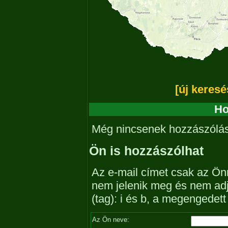
[új keresé
Ho
Még nincsenek hozzászólá
Ön is hozzászólhat
Az e-mail címet csak az Önn
nem jelenik meg és nem ad
(tag): i és b, a megengedet
Az Ön neve: