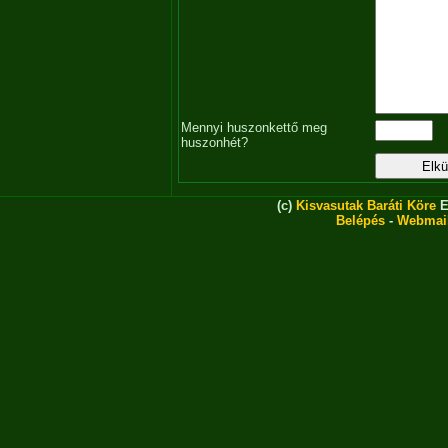
Mennyi huszonkettő meg
huszonhét?
(c)
Kisvasutak Baráti Köre
E
Belépés
-
Webmai