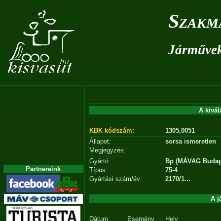
Szakm
Járművek 
A kivál
KBK kódszám:
1305,0051
Állapot:
sorsa ismeretlen
Megjegyzés:
Gyártó:
Bp (MÁVAG Budap
Partnereink
Típus:
75-4
Gyártási szám/év:
2170/1...
A j
Dátum
Esemény
Hely