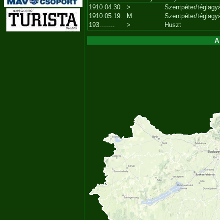
1910.04.30.
>
Szentpéter/téglagy
1910.05.19.
M
Szentpéter/téglagy
193........
>
Huszt
A