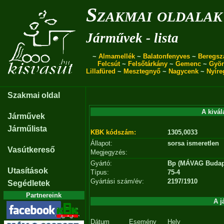
Szakmai oldalak
Járművek - lista
~
Almamellék
~
Balatonfenyves
~
Beregsz
Felcsút
~
Felsőtárkány
~
Gemenc
~
Gyö
Lillafüred
~
Mesztegnyő
~
Nagycenk
~
Nyíre
Szakmai oldal
A kivál
Járművek
Járműlista
KBK kódszám:
1305,0033
Állapot:
sorsa ismeretlen
Vasútkereső
Megjegyzés:
Gyártó:
Bp (MÁVAG Budap
Utasítások
Típus:
75-4
Gyártási szám/év:
2197/1910
Segédletek
Partnereink
A j
Dátum
Esemény
Hely