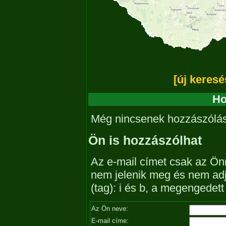
[új keresé
Ho
Még nincsenek hozzászólá
Ön is hozzászólhat
Az e-mail címet csak az Önn
nem jelenik meg és nem ad
(tag): i és b, a megengedet
Az Ön neve:
E-mail címe: