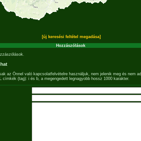
[új keresési feltétel megadása]
Hozzászólások
zzászólások.
lhat
sak az Önnel való kapcsolatfelvételre használjuk, nem jelenik meg és nem ad
címkék (tag): i és b, a megengedett legnagyobb hossz 1000 karakter.