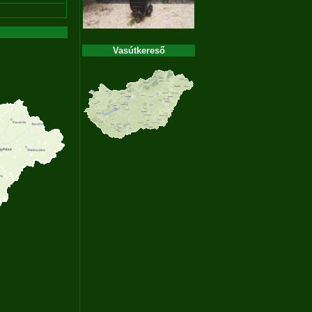
Vasútkereső