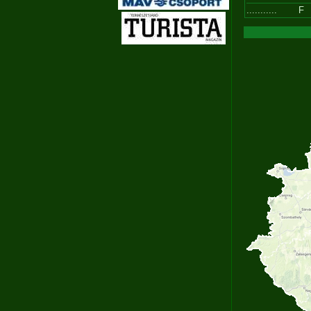
...........
F