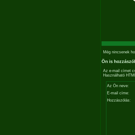
Még nincsenek ho
Ön is hozzászó
Az e-mail címet c
Használható HTML 
Az Ön neve:
E-mail címe:
Hozzászólás: