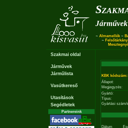
Szakma
Járművek 
~
Almamellék
~
B
~
Felsőtárkány
Mesztegny
Szakmai oldal
Járművek
Járműlista
KBK kódszám:
Állapot:
Vasútkereső
Megjegyzés:
Gyártó:
Utasítások
Típus:
Gyártási szám/
Segédletek
Partnereink
Dátum
Es