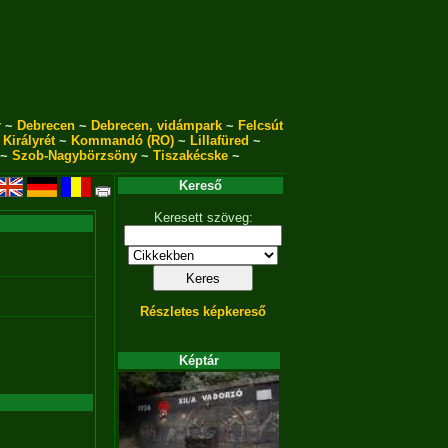
r
~
Debrecen
~
Debrecen, vidámpark
~
Felcsút
~
Királyrét
~
Kommandó (RO)
~
Lillafüred
~
~
Szob-Nagybörzsöny
~
Tiszakécske
~
Kereső
Keresett szöveg:
Részletes képkereső
Képtár