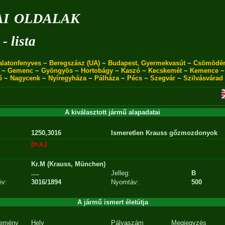
i oldalak
- lista
alatonfenyves
~
Beregszász (UA)
~
Budapest, Gyermekvasút
~
Csömödé
~
Gemenc
~
Gyöngyös
~
Hortobágy
~
Kaszó
~
Kecskemét
~
Kemence
ő
~
Nagycenk
~
Nyíregyháza
~
Pálháza
~
Pécs
~
Szegvár
~
Szilvásvárad
A kiválasztott jármű alapadatai
1250,3016
Ismeretlen Krauss gőzmozdonyok
(n.a.)
Kr.M (Krauss, München)
....
Jelleg:
B
év:
3016/1894
Nyomtáv:
500
A jármű ismert életútja
emény
Hely
Pályaszám
Megjegyzés