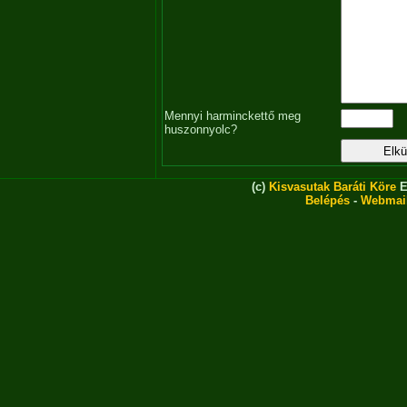
Mennyi harminckettő meg
huszonnyolc?
(c)
Kisvasutak Baráti Köre
E
Belépés
-
Webmai