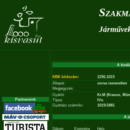
Szakm
Járművek 
A kivál
KBK kódszám:
1250,1015
Állapot:
sorsa ismeretlen
Megjegyzés:
Gyártó:
Kr.M (Krauss, Mü
Partnereink
Típus:
IVu
Gyártási szám/év:
1015/1881
A j
Dátum
Esemény
Hely