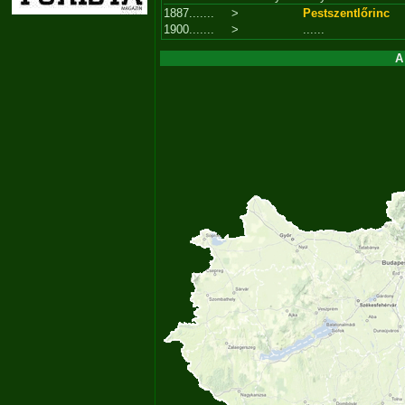
1887.......
>
Pestszentlőrinc
1900.......
>
......
A