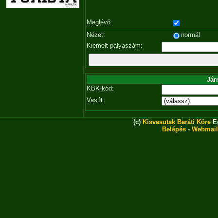
Meglévő:
Nézet:
normál
Kiemelt pályaszám:
Jár
KBK-kód:
Vasút:
(c)
Kisvasutak Baráti Köre
Eg
Belépés
-
Webmail