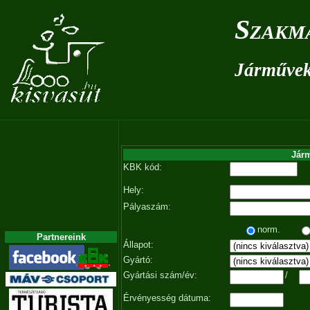
Szakm
Járművek 
Járm
KBK kód:
Hely:
Pályaszám:
norm.
Partnereink
Állapot:
Gyártó:
Gyártási szám/év:
/
Érvényesség dátuma: