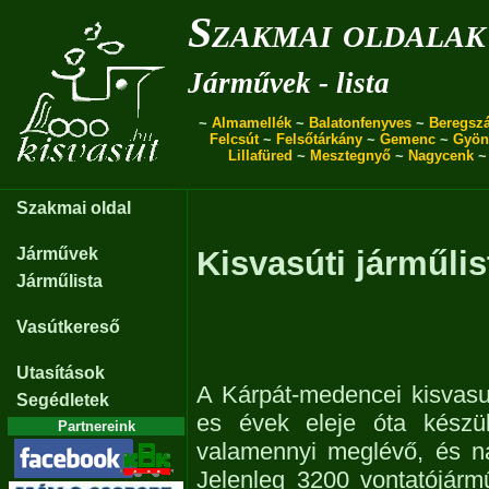
Szakmai oldalak
Járművek - lista
~
Almamellék
~
Balatonfenyves
~
Beregszá
Felcsút
~
Felsőtárkány
~
Gemenc
~
Gyön
Lillafüred
~
Mesztegnyő
~
Nagycenk
Szakmai oldal
Járművek
Kisvasúti járműlis
Járműlista
Vasútkereső
Utasítások
A Kárpát-medencei kisvasu
Segédletek
es évek eleje óta készül
Partnereink
valamennyi meglévő, és n
Jelenleg 3200 vontatójárm