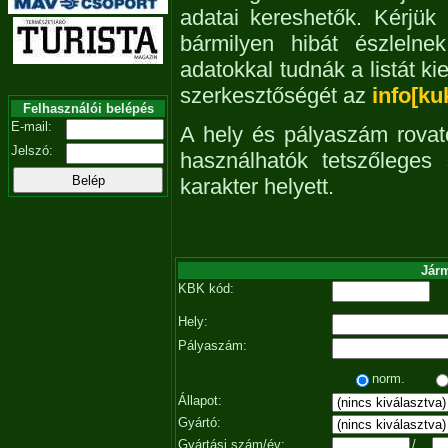
adatai kereshetők. Kérjük
bármilyen hibát észleln
adatokkal tudnák a listát ki
szerkesztőségét az
info[ku
Felhasználói belépés
E-mail:
A hely és pályaszám rovat
Jelszó:
használhatók tetszőleges
karakter helyett.
Járm
KBK kód:
Hely:
Pályaszám:
norm.
Állapot:
Gyártó:
Gyártási szám/év:
/