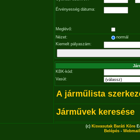
Érvényesség dátuma:
Meglévő:
Nézet:
normál
Kiemelt pályaszám:
Jár
KBK-kód:
Vasút:
A járműlista szerkez
Járművek keresése
(c)
Kisvasutak Baráti Köre
Eg
Belépés
-
Webmail