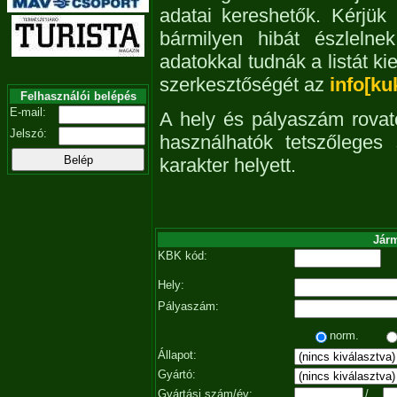
adatai kereshetők. Kérjük
bármilyen hibát észleln
adatokkal tudnák a listát ki
szerkesztőségét az
info[ku
Felhasználói belépés
E-mail:
A hely és pályaszám rovat
Jelszó:
használhatók tetszőleges
karakter helyett.
Járm
KBK kód:
Hely:
Pályaszám:
norm.
Állapot:
Gyártó:
Gyártási szám/év:
/