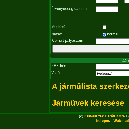
Érvényesség dátuma:
Meglévő:
Nézet:
normál
Kiemelt pályaszám:
Jár
KBK-kód:
Vasút:
A járműlista szerkez
Járművek keresése
(c)
Kisvasutak Baráti Köre
Eg
Belépés
-
Webmail