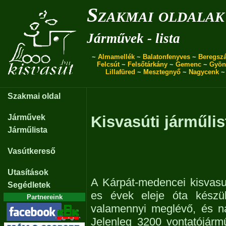
Szakmai oldalak
Járművek - lista
~
Almamellék
~
Balatonfenyves
~
Beregszá
Felcsút
~
Felsőtárkány
~
Gemenc
~
Gyön
Lillafüred
~
Mesztegnyő
~
Nagycenk
Szakmai oldal
Járművek
Kisvasúti járműlis
Járműlista
Vasútkereső
Utasítások
A Kárpát-medencei kisvasu
Segédletek
es évek eleje óta készül
Partnereink
valamennyi meglévő, és n
Jelenleg 3200 vontatójárm