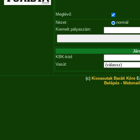
Meglévő:
Nézet:
normál
Kiemelt pályaszám:
Jár
KBK-kód:
Vasút:
(c)
Kisvasutak Baráti Köre
Eg
Belépés
-
Webmail