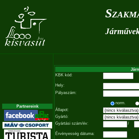
Szakm
Járművek 
Járm
KBK kód:
Hely:
Pályaszám:
norm.
Partnereink
Állapot:
Gyártó:
Gyártási szám/év:
/
Érvényesség dátuma: