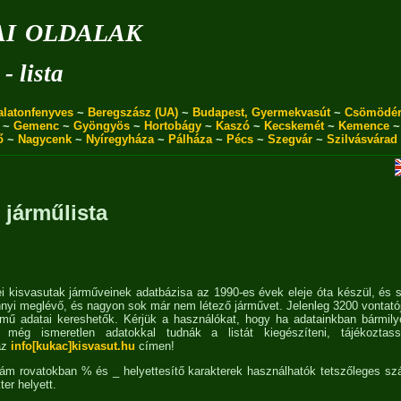
i oldalak
- lista
alatonfenyves
~
Beregszász (UA)
~
Budapest, Gyermekvasút
~
Csömödé
~
Gemenc
~
Gyöngyös
~
Hortobágy
~
Kaszó
~
Kecskemét
~
Kemence
ő
~
Nagycenk
~
Nyíregyháza
~
Pálháza
~
Pécs
~
Szegvár
~
Szilvásvárad
 járműlista
 kisvasutak járműveinek adatbázisa az 1990-es évek eleje óta készül, és 
nyi meglévő, és nagyon sok már nem létező járművet. Jelenleg 3200 vontató
rmű adatai kereshetők. Kérjük a használókat, hogy ha adatainkban bármily
még ismeretlen adatokkal tudnák a listát kiegészíteni, tájékoztas
az
info[kukac]kisvasut.hu
címen!
zám rovatokban % és _ helyettesítő karakterek használhatók tetszőleges s
ter helyett.