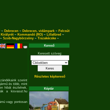
r
~
Debrecen
~
Debrecen, vidámpark
~
Felcsút
~
Királyrét
~
Kommandó (RO)
~
Lillafüred
~
~
Szob-Nagybörzsöny
~
Tiszakécske
~
Kereső
Keresett szöveg:
Részletes képkereső
szándékaink szerint
jármű és több, mint
en hibát észlelnek,
Képtár
sák a kisvasut.hu
zámú vagy pontosan