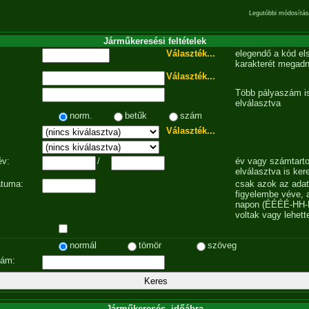
Legutóbbi módosítás
Járműkeresési feltételek
Választék...
elegendő a kód el
karakterét megadn
Választék...
Több pályaszám is
elválasztva
norm.
betűk
szám
Választék...
év:
/
év vagy számtarto
elválasztva is ker
átuma:
csak azok az ada
figyelembe véve, 
napon (ÉÉÉÉ-HH-
voltak vagy lehett
normál
tömör
szöveg
zám:
Járműkeresés, időábra