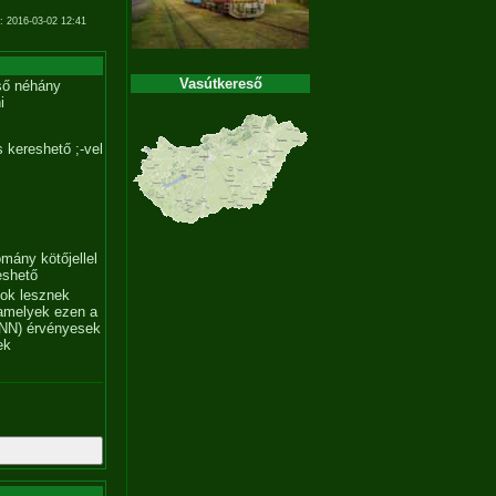
: 2016-03-02 12:41
Vasútkereső
ső néhány
i
 kereshető ;-vel
mány kötőjellel
eshető
tok lesznek
amelyek ezen a
NN) érvényesek
ek