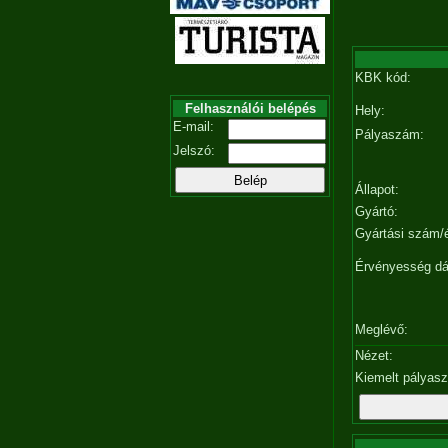
KBK kód:
Felhasználói belépés
Hely:
E-mail:
Pályaszám:
Jelszó:
Állapot:
Gyártó:
Gyártási szám/
Érvényesség d
Meglévő:
Nézet:
Kiemelt pályas