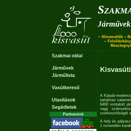
Szakma
Járművek 
~
Almamellék
~
B
~
Felsőtárkány
Mesztegny
Szakmai oldal
Járművek
Kisvasúti
Járműlista
Vasútkereső
A Kárpát-medencei
Utasítások
tartalmaz valamen
6400 vontatott já
Segédletek
vagy számunkra 
szerkesztőségét 
Partnereink
A hely és pályas
1 ismeretlen karak