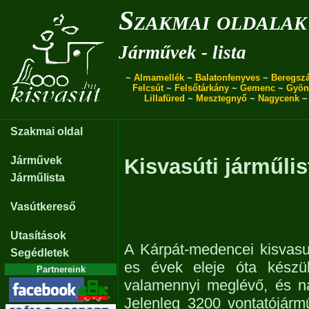
Szakmai oldalak
Járművek - lista
~
Almamellék
~
Balatonfenyves
~
Beregszá
Felcsút
~
Felsőtárkány
~
Gemenc
~
Gyön
Lillafüred
~
Mesztegnyő
~
Nagycenk
Szakmai oldal
Járművek
Kisvasúti járműlis
Járműlista
Vasútkereső
Utasítások
A Kárpát-medencei kisvasu
Segédletek
es évek eleje óta készül
Partnereink
valamennyi meglévő, és n
Jelenleg 3200 vontatójárm