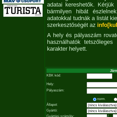
adatai kereshetők. Kérjük
bármilyen hibát észleln
adatokkal tudnák a listát ki
szerkesztőségét az
info[ku
A hely és pályaszám rovat
használhatók tetszőleges
karakter helyett.
Járm
KBK kód:
Hely:
Pályaszám:
norm.
Állapot:
Gyártó:
Gyártási szám/év:
/