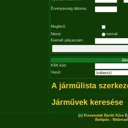
Érvényesség dátuma:
Meglévő:
Nézet:
normál
Kiemelt pályaszám:
Jár
KBK-kód:
Vasút:
A járműlista szerkez
Járművek keresése
(c)
Kisvasutak Baráti Köre
Eg
Belépés
-
Webmail