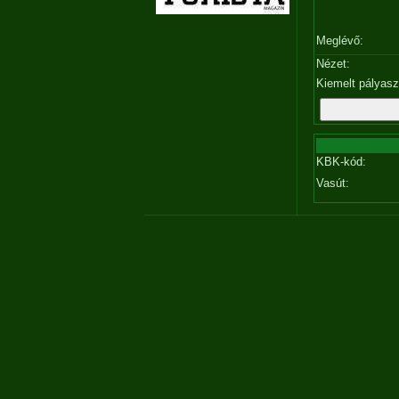
Meglévő:
Nézet:
Kiemelt pályas
KBK-kód:
Vasút: