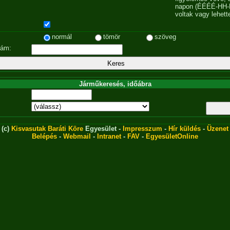
napon (ÉÉÉÉ-HH-
voltak vagy lehett
normál
tömör
szöveg
zám:
Járműkeresés, időábra
(c)
Kisvasutak Baráti Köre
Egyesület -
Impresszum
-
Hír küldés
-
Üzenet
Belépés
-
Webmail
-
Intranet
-
FAV
-
EgyesületOnline