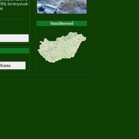
NN) érvényesek
ek
Vasútkereső