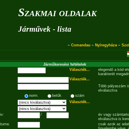
Szakmai oldalak
Járművek - lista
~
Comandau
~
Nyíregyháza
~
Szo
Járműkeresési feltételek
Választék...
elegendő a kód el
karakterét megadn
Választék...
Több pályaszám is
elválasztva
norm.
betűk
szám
Választék...
év:
/
év vagy számtarto
elválasztva is ker
átuma:
csak azok az ada
figyelembe véve, 