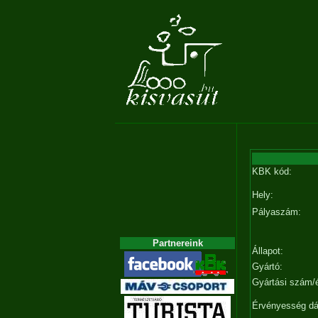
KBK kód:
Hely:
Pályaszám:
Partnereink
Állapot:
Gyártó:
Gyártási szám/
Érvényesség d