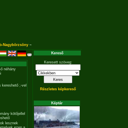
b-Nagybörzsöny
~
Kereső
Keresett szöveg:
ső néhány
i
 kereshető ;-vel
Részletes képkereső
Képtár
mány kötőjellel
eshető
tok lesznek
amelyek ezen a