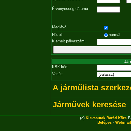
Érvényesség dátuma:
Meglévő:
Nézet:
normál
Kiemelt pályaszám:
Jár
KBK-kód:
Vasút:
A járműlista szerkez
Járművek keresése
(c)
Kisvasutak Baráti Köre
Eg
Belépés
-
Webmail