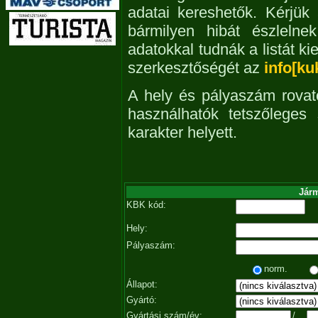
adatai kereshetők. Kérjük
bármilyen hibát észleln
adatokkal tudnák a listát ki
szerkesztőségét az
info[ku
A hely és pályaszám rovat
használhatók tetszőleges
karakter helyett.
Járm
KBK kód:
Hely:
Pályaszám:
norm.
Állapot:
Gyártó:
Gyártási szám/év:
/