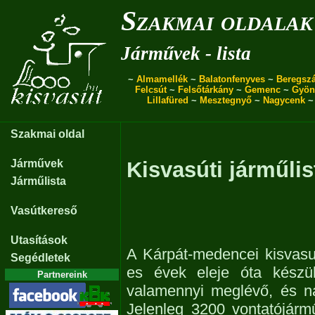
Szakmai oldalak
Járművek - lista
~
Almamellék
~
Balatonfenyves
~
Beregszá
Felcsút
~
Felsőtárkány
~
Gemenc
~
Gyön
Lillafüred
~
Mesztegnyő
~
Nagycenk
Szakmai oldal
Járművek
Kisvasúti járműlis
Járműlista
Vasútkereső
Utasítások
A Kárpát-medencei kisvasu
Segédletek
es évek eleje óta készül
Partnereink
valamennyi meglévő, és n
Jelenleg 3200 vontatójárm