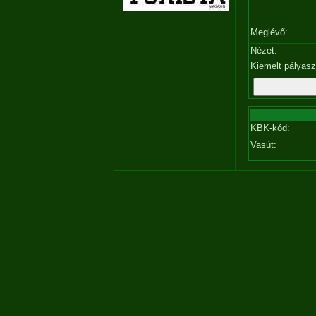
Meglévő:
Nézet:
Kiemelt pályas
KBK-kód:
Vasút: