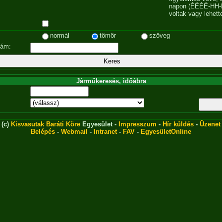
napon (ÉÉÉÉ-HH-
voltak vagy lehett
normál
tömör
szöveg
zám:
Járműkeresés, időábra
(c)
Kisvasutak Baráti Köre
Egyesület -
Impresszum
-
Hír küldés
-
Üzenet
Belépés
-
Webmail
-
Intranet
-
FAV
-
EgyesületOnline