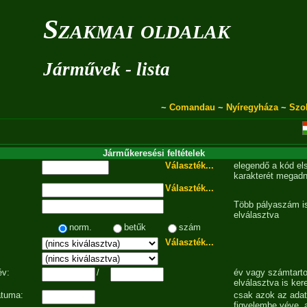
Szakmai oldalak
Járművek - lista
~
Comandau
~
Nyíregyháza
~
Szo
Járműkeresési feltételek
Választék...
elegendő a kód el
karakterét megadn
Választék...
Több pályaszám is
elválasztva
norm.
betűk
szám
Választék...
év:
/
év vagy számtarto
elválasztva is ker
átuma:
csak azok az ada
figyelembe véve, 