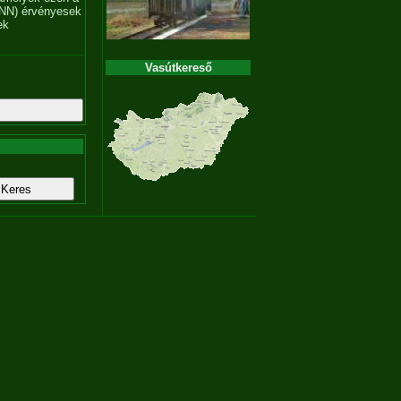
NN) érvényesek
ek
Vasútkereső