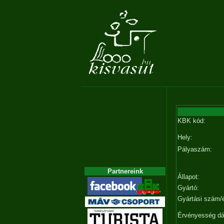
KBK kód:
Hely:
Pályaszám:
Partnereink
Állapot:
Gyártó:
Gyártási szám/
Érvényesség d