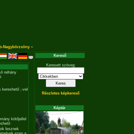
b-Nagybörzsöny
~
Kereső
Keresett szöveg:
ső néhány
i
 kereshető ;-vel
Részletes képkereső
Képtár
mány kötőjellel
eshető
tok lesznek
amelyek ezen a