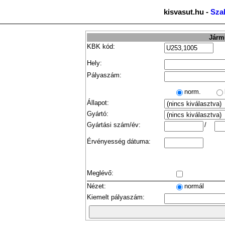
kisvasut.hu -
Sza
Jármű
KBK kód:
Hely:
Pályaszám:
norm.
Állapot:
Gyártó:
Gyártási szám/év:
/
Érvényesség dátuma:
Meglévő:
Nézet:
normál
Kiemelt pályaszám: