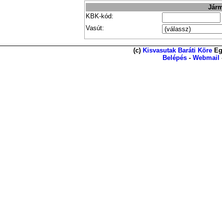
Járm
KBK-kód:
Vasút:
(c)
Kisvasutak Baráti Köre
Eg
Belépés
-
Webmail