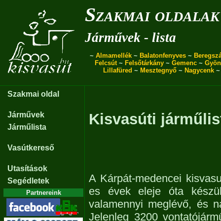
Szakmai oldalak
Járművek - lista
~
Almamellék
~
Balatonfenyves
~
Beregszá
Felcsút
~
Felsőtárkány
~
Gemenc
~
Gyön
Lillafüred
~
Mesztegnyő
~
Nagycenk
Szakmai oldal
Járművek
Kisvasúti járműlis
Járműlista
Vasútkereső
Utasítások
A Kárpát-medencei kisvasu
Segédletek
es évek eleje óta készül
Partnereink
valamennyi meglévő, és n
Jelenleg 3200 vontatójárm