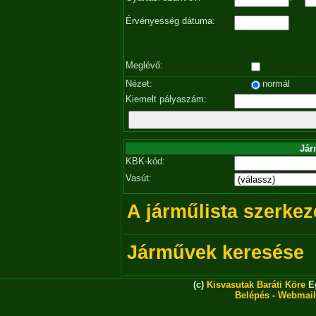
Érvényesség dátuma:
Meglévő:
Nézet:
normál
Kiemelt pályaszám:
Jár
KBK-kód:
Vasút:
A járműlista szerkez
Járművek keresése
(c)
Kisvasutak Baráti Köre
Eg
Belépés
-
Webmail