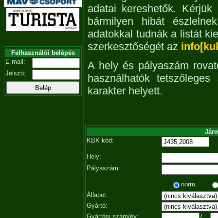
adatai kereshetők. Kérjük
bármilyen hibát észleln
adatokkal tudnák a listát ki
szerkesztőségét az
info[ku
Felhasználói belépés
E-mail:
A hely és pályaszám rovat
Jelszó:
használhatók tetszőleges
karakter helyett.
Járm
KBK kód:
Hely:
Pályaszám:
norm.
Állapot:
Gyártó:
Gyártási szám/év:
/