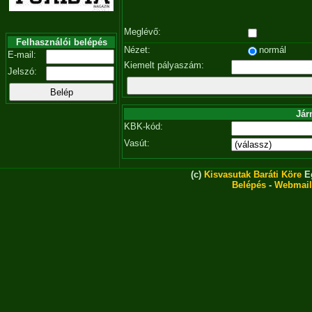
Meglévő:
Felhasználói belépés
Nézet:
normál
E-mail:
Kiemelt pályaszám:
Jelszó:
Jár
KBK-kód:
Vasút:
(c)
Kisvasutak Baráti Köre
Eg
Belépés
-
Webmail