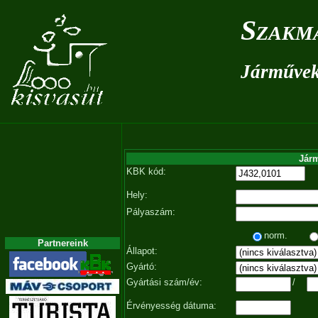
Szakm
Járművek 
Járm
KBK kód:
Hely:
Pályaszám:
norm.
Partnereink
Állapot:
Gyártó:
Gyártási szám/év:
/
Érvényesség dátuma: