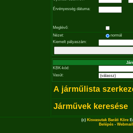
Érvényesség dátuma:
Meglévő:
Nézet:
normál
Kiemelt pályaszám:
Jár
KBK-kód:
Vasút:
A járműlista szerkez
Járművek keresése
(c)
Kisvasutak Baráti Köre
Eg
Belépés
-
Webmail