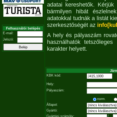
adatai kereshetők. Kérjük
bármilyen hibát észleln
adatokkal tudnák a listát ki
szerkesztőségét az
info[ku
Felhasználói belépés
E-mail:
A hely és pályaszám rovat
Jelszó:
használhatók tetszőleges
karakter helyett.
Járm
KBK kód:
Hely:
Pályaszám:
norm.
Állapot:
Gyártó:
Gyártási szám/év:
/