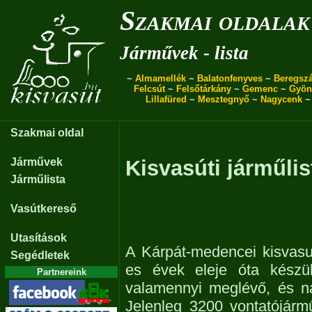
Szakmai oldalak
Járművek - lista
~
Almamellék
~
Balatonfenyves
~
Beregszá
Felcsút
~
Felsőtárkány
~
Gemenc
~
Gyön
Lillafüred
~
Mesztegnyő
~
Nagycenk
Szakmai oldal
Járművek
Kisvasúti járműlis
Járműlista
Vasútkereső
Utasítások
A Kárpát-medencei kisvasu
Segédletek
es évek eleje óta készül
Partnereink
valamennyi meglévő, és n
Jelenleg 3200 vontatójárm