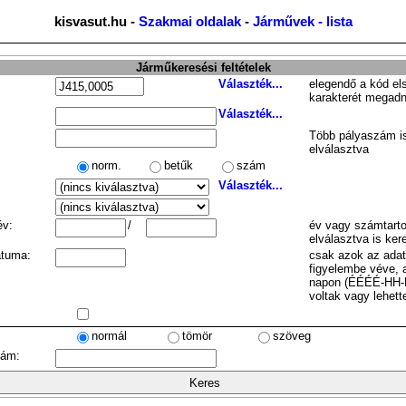
kisvasut.hu -
Szakmai oldalak
-
Járművek - lista
Járműkeresési feltételek
Választék...
elegendő a kód el
karakterét megadn
Választék...
Több pályaszám is
elválasztva
norm.
betűk
szám
Választék...
év:
/
év vagy számtarto
elválasztva is ker
átuma:
csak azok az ada
figyelembe véve, 
napon (ÉÉÉÉ-HH-
voltak vagy lehett
normál
tömör
szöveg
zám: