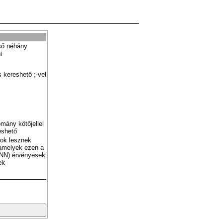
ső néhány
i
 kereshető ;-vel
mány kötőjellel
eshető
tok lesznek
amelyek ezen a
NN) érvényesek
ek