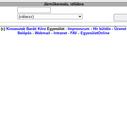
Járműkeresés, időábra
(c)
Kisvasutak Baráti Köre
Egyesület -
Impresszum
-
Hír küldés
-
Üzenet
Belépés
-
Webmail
-
Intranet
-
FAV
-
EgyesületOnline