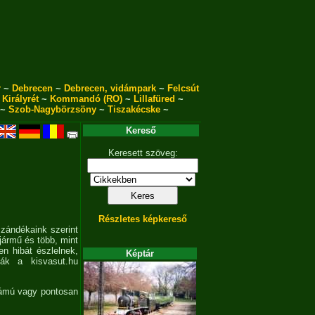
r
~
Debrecen
~
Debrecen, vidámpark
~
Felcsút
~
Királyrét
~
Kommandó (RO)
~
Lillafüred
~
~
Szob-Nagybörzsöny
~
Tiszakécske
~
Kereső
Keresett szöveg:
Részletes képkereső
szándékaink szerint
jármű és több, mint
en hibát észlelnek,
Képtár
sák a kisvasut.hu
zámú vagy pontosan