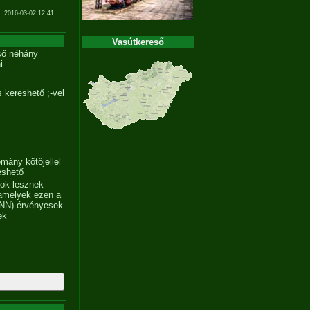
: 2016-03-02 12:41
Vasútkereső
ső néhány
i
 kereshető ;-vel
mány kötőjellel
eshető
tok lesznek
amelyek ezen a
NN) érvényesek
ek