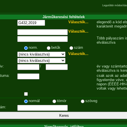
Legutóbbi módosítás
Járműkeresési feltételek
Választék...
elegendő a kód el
karakterét megadn
Választék...
Több pályaszám is
elválasztva
norm.
betűk
szám
Választék...
év:
/
év vagy számtarto
elválasztva is ker
átuma:
csak azok az ada
figyelembe véve, 
napon (ÉÉÉÉ-HH-
voltak vagy lehett
normál
tömör
szöveg
zám:
Járműkeresés, időábra