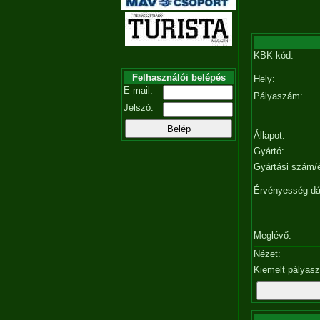
KBK kód:
Felhasználói belépés
Hely:
E-mail:
Pályaszám:
Jelszó:
Állapot:
Gyártó:
Gyártási szám/
Érvényesség d
Meglévő:
Nézet:
Kiemelt pályas