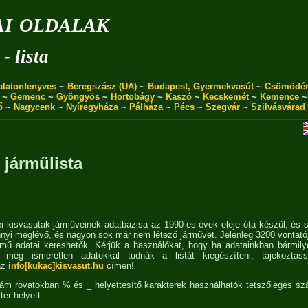
i oldalak
- lista
alatonfenyves
~
Beregszász (UA)
~
Budapest, Gyermekvasút
~
Csömödé
~
Gemenc
~
Gyöngyös
~
Hortobágy
~
Kaszó
~
Kecskemét
~
Kemence
ő
~
Nagycenk
~
Nyíregyháza
~
Pálháza
~
Pécs
~
Szegvár
~
Szilvásvárad
 járműlista
 kisvasutak járműveinek adatbázisa az 1990-es évek eleje óta készül, és 
nyi meglévő, és nagyon sok már nem létező járművet. Jelenleg 3200 vontató
rmű adatai kereshetők. Kérjük a használókat, hogy ha adatainkban bármily
még ismeretlen adatokkal tudnák a listát kiegészíteni, tájékoztas
az
info[kukac]kisvasut.hu
címen!
zám rovatokban % és _ helyettesítő karakterek használhatók tetszőleges s
ter helyett.