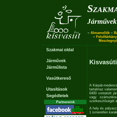
Szakma
Járművek 
~
Almamellék
~
B
~
Felsőtárkány
Mesztegny
Szakmai oldal
Járművek
Kisvasúti
Járműlista
Vasútkereső
A Kárpát-medencei
Utasítások
tartalmaz valamen
6400 vontatott já
Segédletek
vagy számunkra 
szerkesztőségét 
Partnereink
A hely és pályas
1 ismeretlen karak