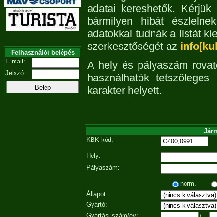
adatai kereshetők. Kérjük
bármilyen hibát észleln
adatokkal tudnák a listát ki
szerkesztőségét az
info[ku
Felhasználói belépés
E-mail:
A hely és pályaszám rovat
Jelszó:
használhatók tetszőleges
karakter helyett.
Járm
KBK kód:
Hely:
Pályaszám:
norm.
Állapot:
Gyártó:
Gyártási szám/év:
/