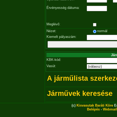
Érvényesség dátuma:
Meglévő:
Nézet:
normál
Kiemelt pályaszám:
Jár
KBK-kód:
Vasút:
A járműlista szerkez
Járművek keresése
(c)
Kisvasutak Baráti Köre
Eg
Belépés
-
Webmail