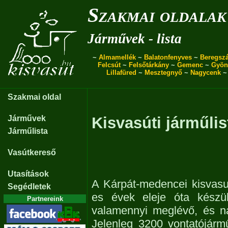
Szakmai oldalak
Járművek - lista
~
Almamellék
~
Balatonfenyves
~
Beregszá
Felcsút
~
Felsőtárkány
~
Gemenc
~
Gyön
Lillafüred
~
Mesztegnyő
~
Nagycenk
Szakmai oldal
Járművek
Kisvasúti járműlis
Járműlista
Vasútkereső
Utasítások
A Kárpát-medencei kisvasu
Segédletek
es évek eleje óta készül
Partnereink
valamennyi meglévő, és n
Jelenleg 3200 vontatójárm