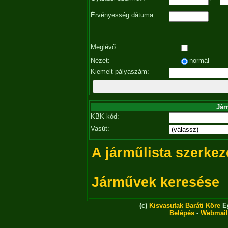
Érvényesség dátuma:
Meglévő:
Nézet:
normál
Kiemelt pályaszám:
Jár
KBK-kód:
Vasút:
A járműlista szerkez
Járművek keresése
(c)
Kisvasutak Baráti Köre
Eg
Belépés
-
Webmail