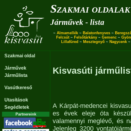
Szakmai oldalak
Járművek - lista
~
Almamellék
~
Balatonfenyves
~
Beregszá
Felcsút
~
Felsőtárkány
~
Gemenc
~
Gyön
Lillafüred
~
Mesztegnyő
~
Nagycenk
Szakmai oldal
Járművek
Kisvasúti járműlis
Járműlista
Vasútkereső
Utasítások
A Kárpát-medencei kisvasu
Segédletek
es évek eleje óta készül
Partnereink
valamennyi meglévő, és n
Jelenleg 3200 vontatójárm