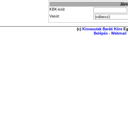
Járm
KBK-kód:
Vasút:
(c)
Kisvasutak Baráti Köre
Eg
Belépés
-
Webmail