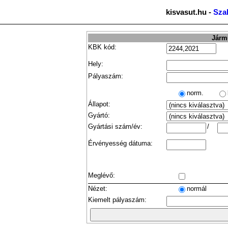
kisvasut.hu -
Sza
Jármű
KBK kód:
Hely:
Pályaszám:
norm.
Állapot:
Gyártó:
Gyártási szám/év:
/
Érvényesség dátuma:
Meglévő:
Nézet:
normál
Kiemelt pályaszám: