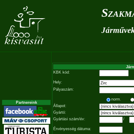
Szakm
Járművek 
Járm
KBK kód:
Hely:
Pályaszám:
norm.
Partnereink
Állapot:
Gyártó:
Gyártási szám/év:
/
Érvényesség dátuma: