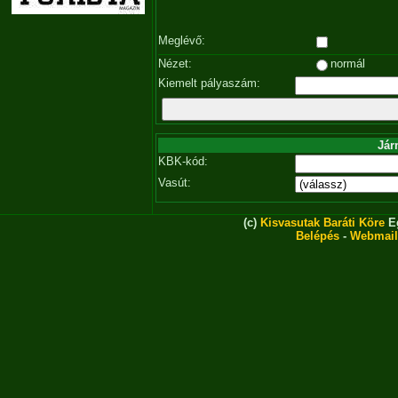
Meglévő:
Nézet:
normál
Kiemelt pályaszám:
Jár
KBK-kód:
Vasút:
(c)
Kisvasutak Baráti Köre
Eg
Belépés
-
Webmail