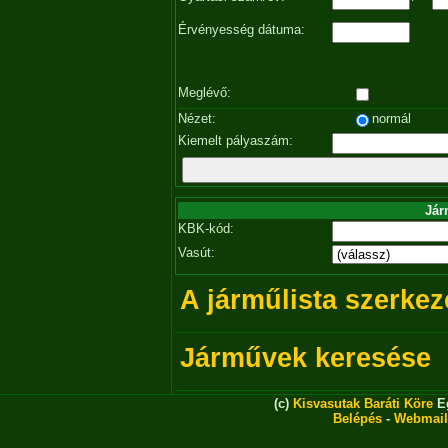
Érvényesség dátuma:
Meglévő:
Nézet:
normál
Kiemelt pályaszám:
Jár
KBK-kód:
Vasút:
A járműlista szerkez
Járművek keresése
(c)
Kisvasutak Baráti Köre
Eg
Belépés
-
Webmail