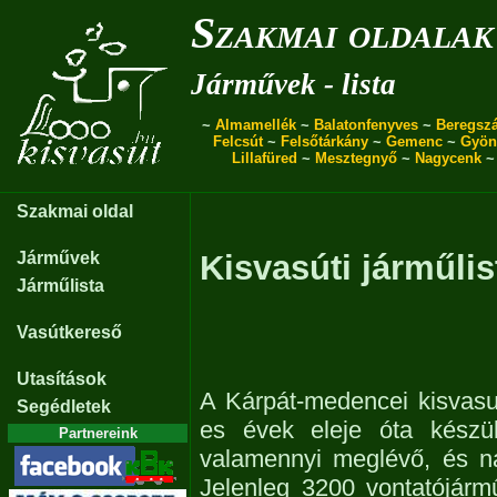
Szakmai oldalak
Járművek - lista
~
Almamellék
~
Balatonfenyves
~
Beregszá
Felcsút
~
Felsőtárkány
~
Gemenc
~
Gyön
Lillafüred
~
Mesztegnyő
~
Nagycenk
Szakmai oldal
Járművek
Kisvasúti járműlis
Járműlista
Vasútkereső
Utasítások
A Kárpát-medencei kisvasu
Segédletek
es évek eleje óta készül
Partnereink
valamennyi meglévő, és n
Jelenleg 3200 vontatójárm