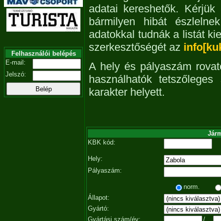
adatai kereshetők. Kérjük
bármilyen hibát észleln
adatokkal tudnák a listát ki
szerkesztőségét az
info[ku
Felhasználói belépés
E-mail:
A hely és pályaszám rovat
Jelszó:
használhatók tetszőleges
karakter helyett.
Járm
KBK kód:
Hely:
Pályaszám:
norm.
Állapot:
Gyártó:
Gyártási szám/év:
/