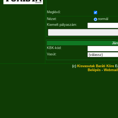
Meglévő:
Nézet:
normál
Kiemelt pályaszám:
Jár
KBK-kód:
Vasút:
(c)
Kisvasutak Baráti Köre
Eg
Belépés
-
Webmail