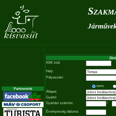
Szakm
Járművek 
Járm
KBK kód:
Hely:
Pályaszám:
norm.
Partnereink
Állapot:
Gyártó:
Gyártási szám/év:
/
Érvényesség dátuma: