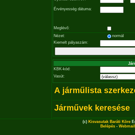
Érvényesség dátuma:
Meglévő:
Nézet:
normál
Kiemelt pályaszám:
Jár
KBK-kód:
Vasút:
A járműlista szerkez
Járművek keresése
(c)
Kisvasutak Baráti Köre
Eg
Belépés
-
Webmail