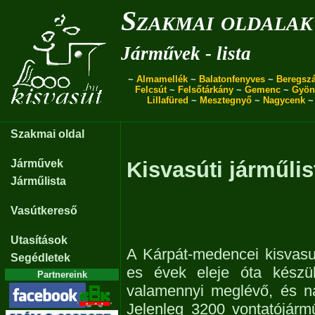
Szakmai oldalak
Járművek - lista
~
Almamellék
~
Balatonfenyves
~
Beregszá
Felcsút
~
Felsőtárkány
~
Gemenc
~
Gyön
Lillafüred
~
Mesztegnyő
~
Nagycenk
Szakmai oldal
Járművek
Kisvasúti járműlis
Járműlista
Vasútkereső
Utasítások
A Kárpát-medencei kisvasu
Segédletek
es évek eleje óta készül
Partnereink
valamennyi meglévő, és n
Jelenleg 3200 vontatójárm