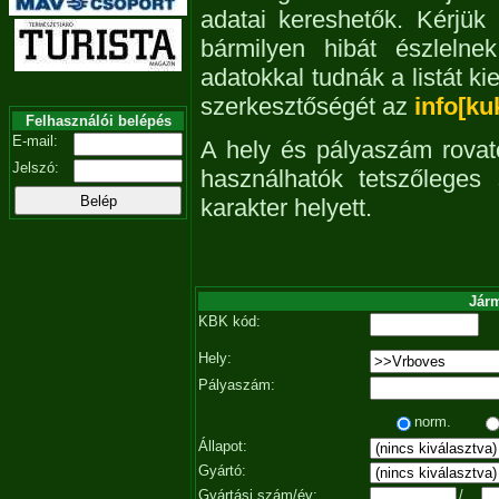
adatai kereshetők. Kérjük
bármilyen hibát észleln
adatokkal tudnák a listát ki
szerkesztőségét az
info[ku
Felhasználói belépés
E-mail:
A hely és pályaszám rovat
Jelszó:
használhatók tetszőleges
karakter helyett.
Járm
KBK kód:
Hely:
Pályaszám:
norm.
Állapot:
Gyártó:
Gyártási szám/év:
/