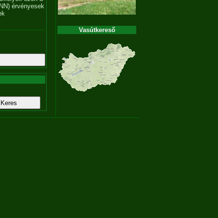
NN) érvényesek
ek
Vasútkereső