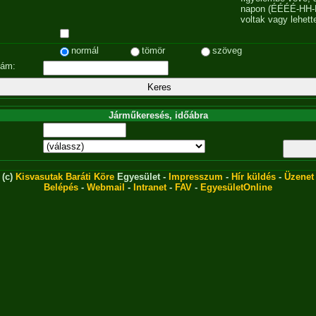
napon (ÉÉÉÉ-HH-
voltak vagy lehett
normál
tömör
szöveg
zám:
Járműkeresés, időábra
(c)
Kisvasutak Baráti Köre
Egyesület -
Impresszum
-
Hír küldés
-
Üzenet
Belépés
-
Webmail
-
Intranet
-
FAV
-
EgyesületOnline