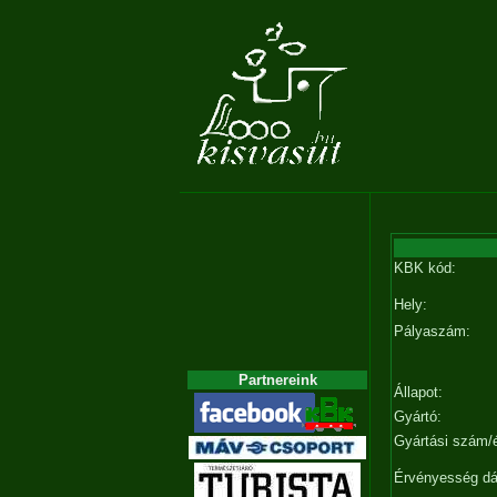
KBK kód:
Hely:
Pályaszám:
Partnereink
Állapot:
Gyártó:
Gyártási szám/
Érvényesség d