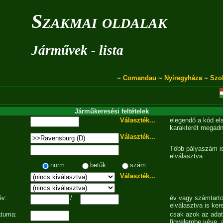
Szakmai oldalak
Járművek - lista
~
Comandau
~
Nyíregyháza
~
Szo
Járműkeresési feltételek
Választék...
elegendő a kód el
karakterét megadn
Választék...
Több pályaszám is
elválasztva
norm.
betűk
szám
Választék...
év:
/
év vagy számtarto
elválasztva is ker
átuma:
csak azok az ada
figyelembe véve, 