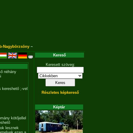
b-Nagybörzsöny
~
Kereső
Keresett szöveg:
ső néhány
i
 kereshető ;-vel
Részletes képkereső
Képtár
mány kötőjellel
eshető
tok lesznek
amelyek ezen a