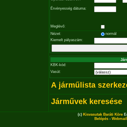
Érvényesség dátuma:
Meglévő:
Nézet:
normál
Kiemelt pályaszám:
Jár
KBK-kód:
Vasút:
A járműlista szerkez
Járművek keresése
(c)
Kisvasutak Baráti Köre
Eg
Belépés
-
Webmail