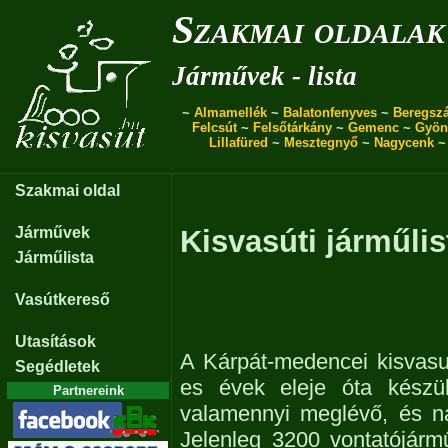
Szakmai oldalak
Járművek - lista
~
Almamellék
~
Balatonfenyves
~
Beregszá
Felcsút
~
Felsőtárkány
~
Gemenc
~
Gyön
Lillafüred
~
Mesztegnyő
~
Nagycenk
Szakmai oldal
Járművek
Kisvasúti járműlis
Járműlista
Vasútkereső
Utasítások
A Kárpát-medencei kisvasu
Segédletek
es évek eleje óta készül
Partnereink
valamennyi meglévő, és n
Jelenleg 3200 vontatójárm