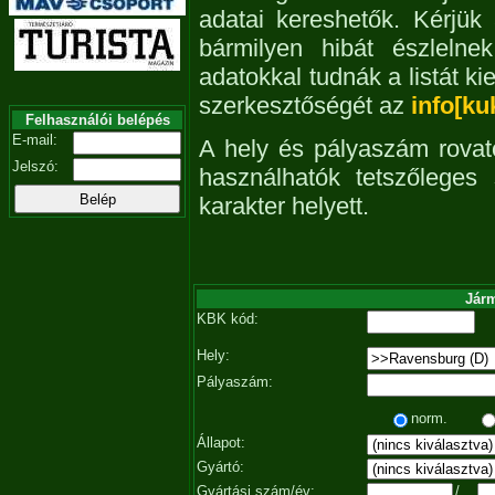
adatai kereshetők. Kérjük
bármilyen hibát észleln
adatokkal tudnák a listát ki
szerkesztőségét az
info[ku
Felhasználói belépés
E-mail:
A hely és pályaszám rovat
Jelszó:
használhatók tetszőleges
karakter helyett.
Járm
KBK kód:
Hely:
Pályaszám:
norm.
Állapot:
Gyártó:
Gyártási szám/év:
/