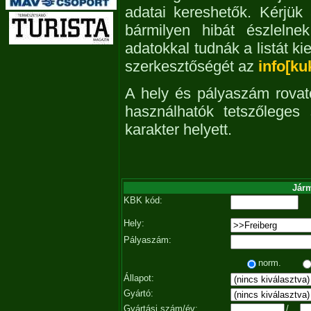
adatai kereshetők. Kérjük
bármilyen hibát észleln
adatokkal tudnák a listát ki
szerkesztőségét az
info[ku
A hely és pályaszám rovat
használhatók tetszőleges
karakter helyett.
Járm
KBK kód:
Hely:
Pályaszám:
norm.
Állapot:
Gyártó:
Gyártási szám/év:
/