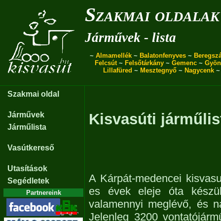
Szakmai oldalak
Járművek - lista
~
Almamellék
~
Balatonfenyves
~
Beregszá
Felcsút
~
Felsőtárkány
~
Gemenc
~
Gyön
Lillafüred
~
Mesztegnyő
~
Nagycenk
Szakmai oldal
Járművek
Kisvasúti járműlis
Járműlista
Vasútkereső
Utasítások
A Kárpát-medencei kisvasu
Segédletek
es évek eleje óta készül
Partnereink
valamennyi meglévő, és n
Jelenleg 3200 vontatójárm