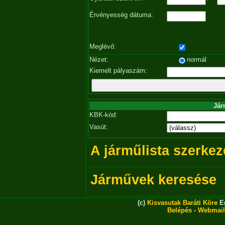
Érvényesség dátuma:
Meglévő:
Nézet:
normál
Kiemelt pályaszám:
Jár
KBK-kód:
Vasút:
A járműlista szerkez
Járművek keresése
(c)
Kisvasutak Baráti Köre
Eg
Belépés
-
Webmail