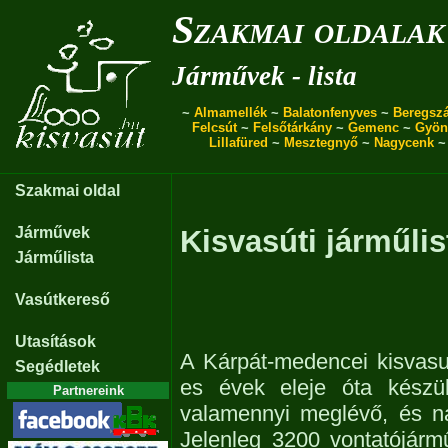
Szakmai oldalak
Járművek - lista
~
Almamellék
~
Balatonfenyves
~
Beregszá
Felcsút
~
Felsőtárkány
~
Gemenc
~
Gyön
Lillafüred
~
Mesztegnyő
~
Nagycenk
Szakmai oldal
Járművek
Kisvasúti járműlis
Járműlista
Vasútkereső
Utasítások
A Kárpát-medencei kisvasu
Segédletek
es évek eleje óta készül
Partnereink
valamennyi meglévő, és n
Jelenleg 3200 vontatójárm