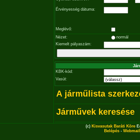
Érvényesség dátuma:
Meglévő:
Nézet:
normál
Kiemelt pályaszám:
Jár
KBK-kód:
Vasút:
A járműlista szerkez
Járművek keresése
(c)
Kisvasutak Baráti Köre
Eg
Belépés
-
Webmail