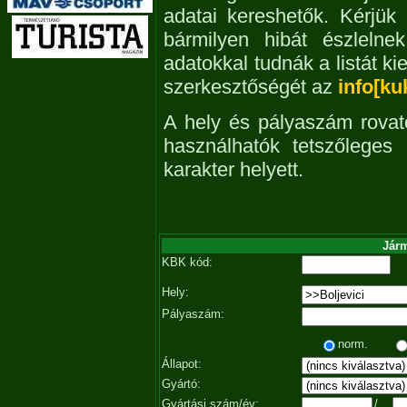
adatai kereshetők. Kérjük
bármilyen hibát észleln
adatokkal tudnák a listát ki
szerkesztőségét az
info[ku
A hely és pályaszám rovat
használhatók tetszőleges
karakter helyett.
Járm
KBK kód:
Hely:
Pályaszám:
norm.
Állapot:
Gyártó:
Gyártási szám/év:
/