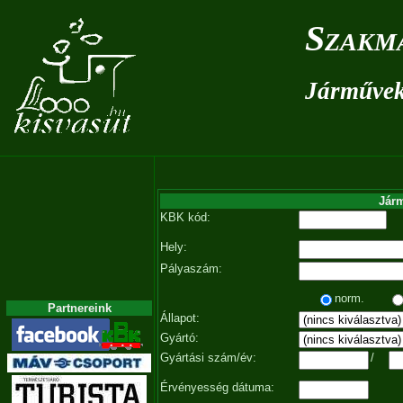
Szakm
Járművek 
Járm
KBK kód:
Hely:
Pályaszám:
norm.
Partnereink
Állapot:
Gyártó:
Gyártási szám/év:
/
Érvényesség dátuma: