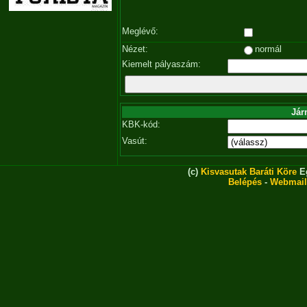
Meglévő:
Nézet:
normál
Kiemelt pályaszám:
Jár
KBK-kód:
Vasút:
(c)
Kisvasutak Baráti Köre
Eg
Belépés
-
Webmail