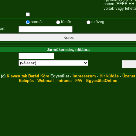
napon (ÉÉÉÉ-HH-
voltak vagy lehett
normál
tömör
szöveg
zám:
Járműkeresés, időábra
(c)
Kisvasutak Baráti Köre
Egyesület -
Impresszum
-
Hír küldés
-
Üzenet
Belépés
-
Webmail
-
Intranet
-
FAV
-
EgyesületOnline