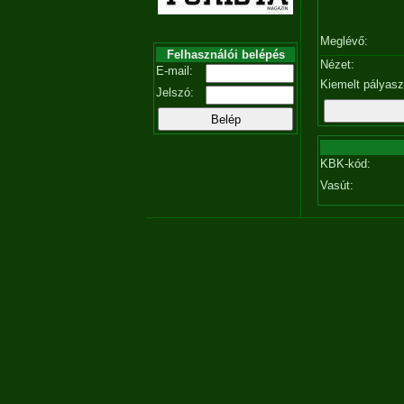
Meglévő:
Felhasználói belépés
Nézet:
E-mail:
Kiemelt pályas
Jelszó:
KBK-kód:
Vasút: