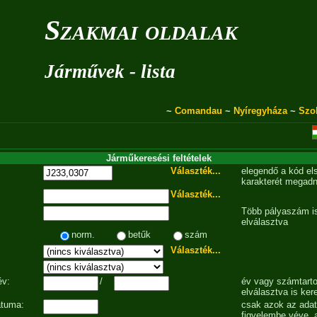
Szakmai oldalak
Járművek - lista
~
Comandau
~
Nyíregyháza
~
Szo
Járműkeresési feltételek
Választék...
elegendő a kód el
karakterét megadn
Választék...
Több pályaszám is
elválasztva
norm.
betűk
szám
Választék...
év:
/
év vagy számtarto
elválasztva is ker
átuma:
csak azok az ada
figyelembe véve, 