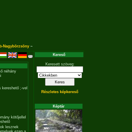
b-Nagybörzsöny
~
Kereső
Keresett szöveg:
ső néhány
i
 kereshető ;-vel
Részletes képkereső
Képtár
mány kötőjellel
eshető
tok lesznek
amelyek ezen a