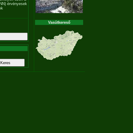
NN) érvényesek
ek
Vasútkereső