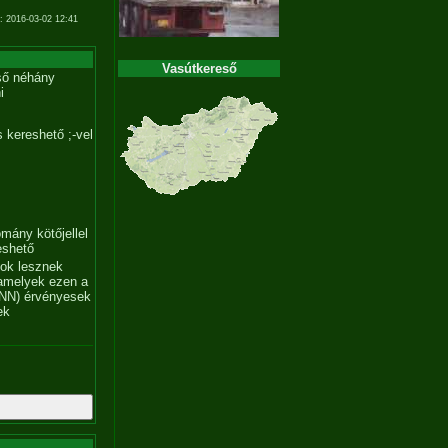
: 2016-03-02 12:41
Vasútkereső
ső néhány
i
 kereshető ;-vel
mány kötőjellel
eshető
tok lesznek
amelyek ezen a
NN) érvényesek
ek