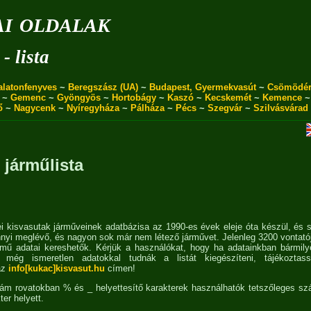
i oldalak
- lista
alatonfenyves
~
Beregszász (UA)
~
Budapest, Gyermekvasút
~
Csömödé
~
Gemenc
~
Gyöngyös
~
Hortobágy
~
Kaszó
~
Kecskemét
~
Kemence
ő
~
Nagycenk
~
Nyíregyháza
~
Pálháza
~
Pécs
~
Szegvár
~
Szilvásvárad
 járműlista
 kisvasutak járműveinek adatbázisa az 1990-es évek eleje óta készül, és 
nyi meglévő, és nagyon sok már nem létező járművet. Jelenleg 3200 vontató
rmű adatai kereshetők. Kérjük a használókat, hogy ha adatainkban bármily
még ismeretlen adatokkal tudnák a listát kiegészíteni, tájékoztas
az
info[kukac]kisvasut.hu
címen!
zám rovatokban % és _ helyettesítő karakterek használhatók tetszőleges s
ter helyett.