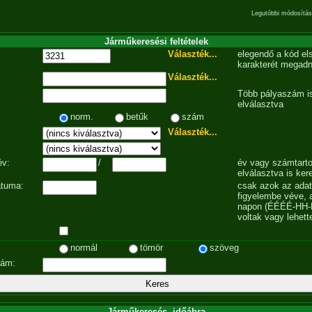
Legutóbbi módosítás
Járműkeresési feltételek
Választék...
elegendő a kód el
karakterét megadn
Választék...
Több pályaszám is
elválasztva
norm.
betűk
szám
Választék...
év:
/
év vagy számtarto
elválasztva is ker
átuma:
csak azok az ada
figyelembe véve, 
napon (ÉÉÉÉ-HH-
voltak vagy lehett
normál
tömör
szöveg
zám:
Járműkeresés, időábra