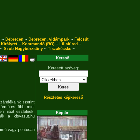
r
~
Debrecen
~
Debrecen, vidámpark
~
Felcsút
~
Királyrét
~
Kommandó (RO)
~
Lillafüred
~
~
Szob-Nagybörzsöny
~
Tiszakécske
~
Kereső
Keresett szöveg:
Részletes képkereső
szándékaink szerint
jármű és több, mint
en hibát észlelnek,
Képtár
sák a kisvasut.hu
zámú vagy pontosan