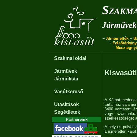
Szakma
Járművek 
~
Almamellék
~
B
~
Felsőtárkány
Mesztegny
Szakmai oldal
Járművek
Kisvasúti
Járműlista
Vasútkereső
A Kárpát-medencei
Utasítások
tartalmaz valamen
6400 vontatott já
Segédletek
vagy számunkra 
szerkesztőségét 
Partnereink
A hely és pályas
1 ismeretlen karak