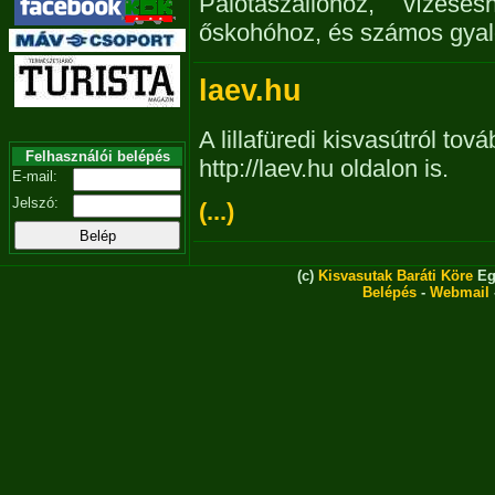
Palotaszállóhoz, vízesé
őskohóhoz, és számos gyalo
laev.hu
A lillafüredi kisvasútról tov
Felhasználói belépés
http://laev.hu oldalon is.
E-mail:
Jelszó:
(...)
(c)
Kisvasutak Baráti Köre
Eg
Belépés
-
Webmail