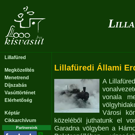
Lill
Lillafüred
Lillafüredi Állami Er
Megközelítés
Menetrend
A Lillafür
Díjszabás
vonalvezet
Vasúttörténet
vonala me
Elérhetőség
völgyhida
Városi kör
Képtár
közeléből juthatunk el v
Cikkarchívum
Garadna völgyben a Hámori-
Partnereink