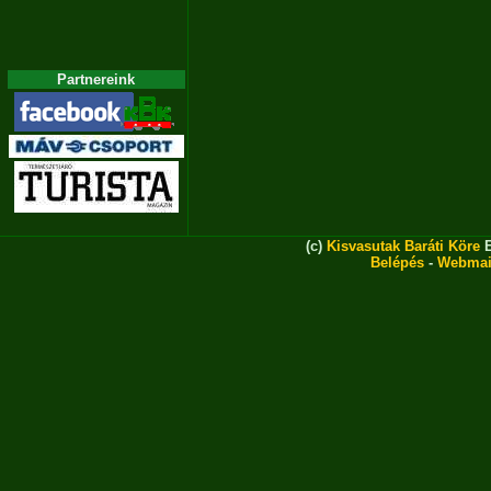
Partnereink
(c)
Kisvasutak Baráti Köre
E
Belépés
-
Webmai