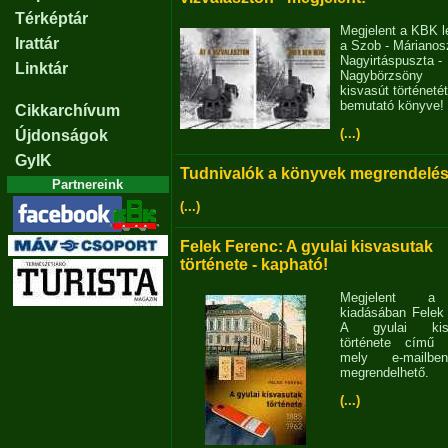
Térképtár
Megjelent a KBK l
Irattár
a Szob - Márianosz
Nagyirtáspuszta -
Linktár
Nagybörzsöny
kisvasút történetét
bemutató könyve!
Cikkarchívum
(...)
Újdonságok
GyIK
Tudnivalók a könyvek megrendelés
Partnereink
(...)
Felek Ferenc: A gyulai kisvasutak
története - kapható!
Megjelent 
kiadásában Felek
A gyulai kisv
története című 
mely e-mailb
megrendelhető.
(...)