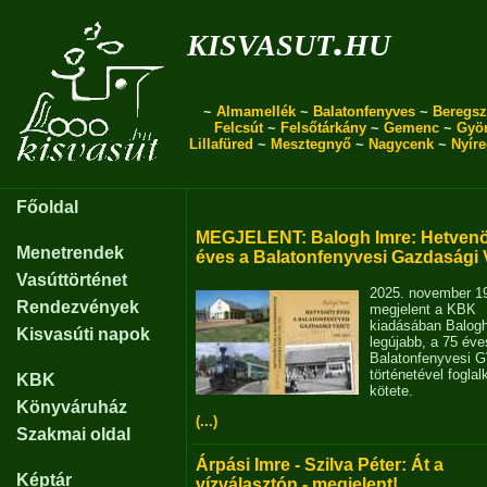
kisvasut.hu
~
Almamellék
~
Balatonfenyves
~
Beregsz
Felcsút
~
Felsőtárkány
~
Gemenc
~
Gyö
Lillafüred
~
Mesztegnyő
~
Nagycenk
~
Nyír
Főoldal
MEGJELENT: Balogh Imre: Hetvenö
Menetrendek
éves a Balatonfenyvesi Gazdasági 
Vasúttörténet
2025. november 1
Rendezvények
megjelent a KBK
kiadásában Balog
Kisvasúti napok
legújabb, a 75 éve
Balatonfenyvesi 
történetével fogla
KBK
kötete.
Könyváruház
(...)
Szakmai oldal
Árpási Imre - Szilva Péter: Át a
Képtár
vízválasztón - megjelent!