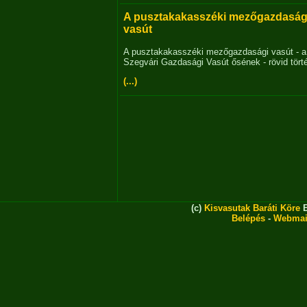
A pusztakakasszéki mezőgazdaság
vasút
A pusztakakasszéki mezőgazdasági vasút - a
Szegvári Gazdasági Vasút ősének - rövid tört
(...)
(c)
Kisvasutak Baráti Köre
E
Belépés
-
Webmai