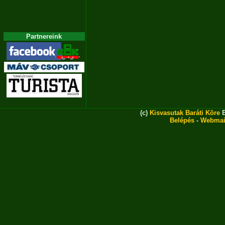
Partnereink
(c)
Kisvasutak Baráti Köre
E
Belépés
-
Webmai