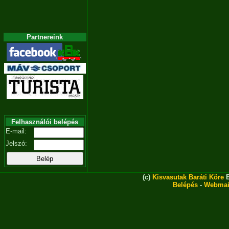
Partnereink
Felhasználói belépés
E-mail:
Jelszó:
(c)
Kisvasutak Baráti Köre
E
Belépés
-
Webmai