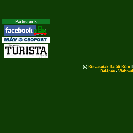
Partnereink
(c)
Kisvasutak Baráti Köre
E
Belépés
-
Webmai