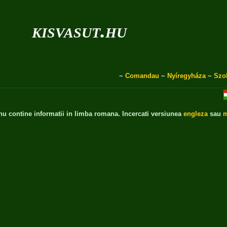
kisvasut.hu
~
Comandau
~
Nyíregyháza
~
Szo
 nu contine informatii in limba romana. Incercati versiunea
engleza
sau
m