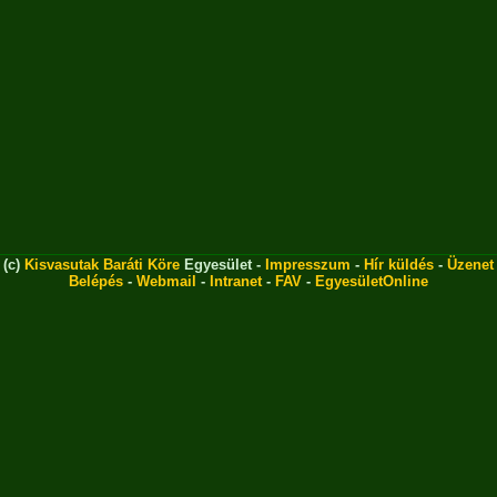
(c)
Kisvasutak Baráti Köre
Egyesület -
Impresszum
-
Hír küldés
-
Üzenet
Belépés
-
Webmail
-
Intranet
-
FAV
-
EgyesületOnline