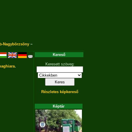
b-Nagybörzsöny
~
Kereső
Keresett szöveg:
aghiara
.
Részletes képkereső
Képtár