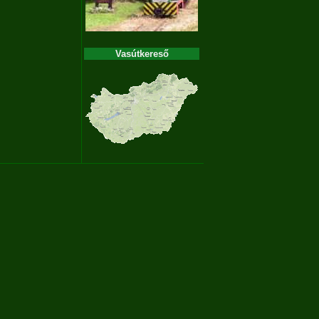
Vasútkereső